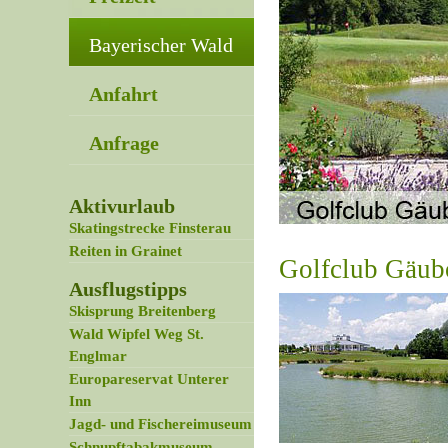
Bayerischer Wald
Anfahrt
Anfrage
Aktivurlaub
Skatingstrecke Finsterau
Reiten in Grainet
Golfclub Gäub
Ausflugstipps
Skisprung Breitenberg
Wald Wipfel Weg St.
Englmar
Europareservat Unterer
Inn
Jagd- und Fischereimuseum
Schnupftabakmuseum