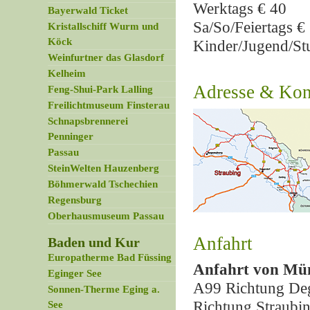
Werktags € 40
Bayerwald Ticket
Sa/So/Feiertags €
Kristallschiff Wurm und
Köck
Kinder/Jugend/St
Weinfurtner das Glasdorf
Kelheim
Adresse & Kon
Feng-Shui-Park Lalling
Freilichtmuseum Finsterau
Schnapsbrennerei
Penninger
Passau
SteinWelten Hauzenberg
Böhmerwald Tschechien
Regensburg
Oberhausmuseum Passau
Anfahrt
Baden und Kur
Europatherme Bad Füssing
Anfahrt von Mü
Eginger See
A99 Richtung Deg
Sonnen-Therme Eging a.
Richtung Straubin
See