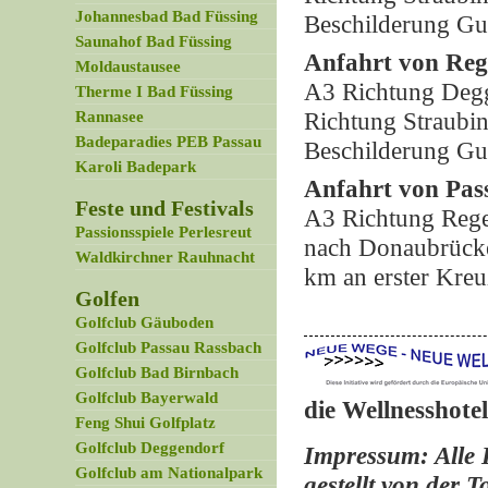
Johannesbad Bad Füssing
Beschilderung Gut
Saunahof Bad Füssing
Anfahrt von Reg
Moldaustausee
A3 Richtung Degg
Therme I Bad Füssing
Rannasee
Richtung Straubin
Badeparadies PEB Passau
Beschilderung Gut
Karoli Badepark
Anfahrt von Pas
Feste und Festivals
A3 Richtung Rege
Passionsspiele Perlesreut
nach Donaubrücke 
Waldkirchner Rauhnacht
km an erster Kreu
Golfen
Golfclub Gäuboden
Golfclub Passau Rassbach
Golfclub Bad Birnbach
Golfclub Bayerwald
die
Wellnesshote
Feng Shui Golfplatz
Golfclub Deggendorf
Impressum: Alle 
Golfclub am Nationalpark
gestellt von der