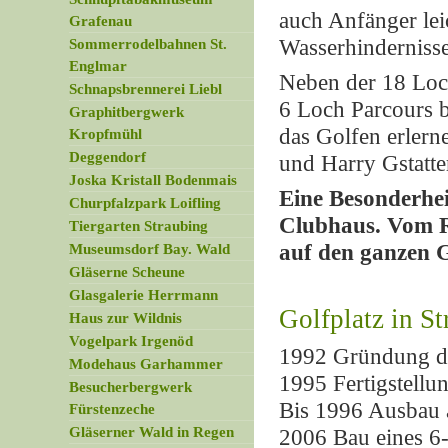
auch Anfänger lei
Grafenau
Wasserhindernisse
Sommerrodelbahnen St.
Englmar
Neben der 18 Loch
Schnapsbrennerei Liebl
6 Loch Parcours b
Graphitbergwerk
das Golfen erlern
Kropfmühl
Deggendorf
und Harry Gstatte
Joska Kristall Bodenmais
Eine Besonderhei
Churpfalzpark Loifling
Clubhaus. Vom R
Tiergarten Straubing
auf den ganzen G
Museumsdorf Bay. Wald
Gläserne Scheune
Glasgalerie Herrmann
Golfplatz in S
Haus zur Wildnis
Vogelpark Irgenöd
1992 Gründung de
Modehaus Garhammer
1995 Fertigstellu
Besucherbergwerk
Bis 1996 Ausbau a
Fürstenzeche
Gläserner Wald in Regen
2006 Bau eines 6