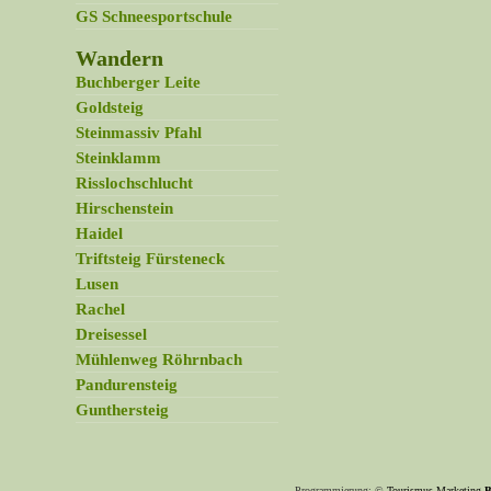
GS Schneesportschule
Wandern
Buchberger Leite
Goldsteig
Steinmassiv Pfahl
Steinklamm
Risslochschlucht
Hirschenstein
Haidel
Triftsteig Fürsteneck
Lusen
Rachel
Dreisessel
Mühlenweg Röhrnbach
Pandurensteig
Gunthersteig
Programmierung: ©
Tourismus
Marketing
B