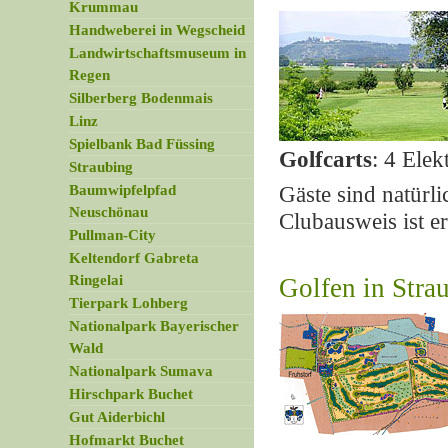
Krummau
Handweberei in Wegscheid
Landwirtschaftsmuseum in
Regen
Silberberg Bodenmais
Linz
Spielbank Bad Füssing
Golfcarts
: 4 Elek
Straubing
Baumwipfelpfad
Gäste sind natürl
Neuschönau
Clubausweis ist er
Pullman-City
Keltendorf Gabreta
Ringelai
Golfen in Stra
Tierpark Lohberg
Nationalpark Bayerischer
Wald
Nationalpark Sumava
Hirschpark Buchet
Gut Aiderbichl
Hofmarkt Buchet