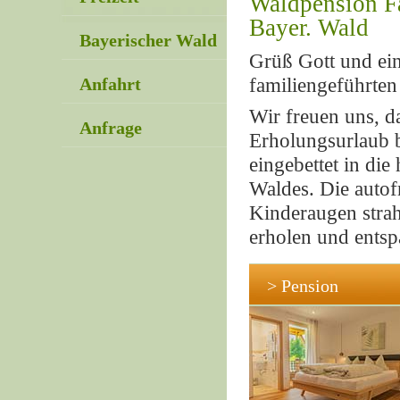
Waldpension F
Bayer. Wald
Bayerischer Wald
Grüß Gott und ein
Anfahrt
familiengeführte
Wir freuen uns, d
Anfrage
Erholungsurlaub b
eingebettet in di
Waldes. Die autof
Kinderaugen strah
erholen und ents
> Pension