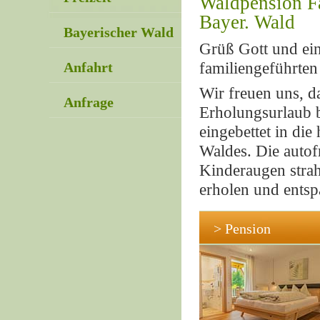
Waldpension F
Bayer. Wald
Bayerischer Wald
Grüß Gott und ein
Anfahrt
familiengeführte
Wir freuen uns, d
Anfrage
Erholungsurlaub b
eingebettet in di
Waldes. Die autof
Kinderaugen strah
erholen und ents
> Pension